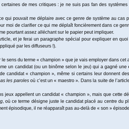
ation :
publication :
certaines de mes critiques : je ne suis pas fan des systèmes
ur ce qui pouvait me déplaire avec ce genre de système au cas
our moi de clarifier ce qui me déplaît foncièrement dans ce ge
me pourtant assez alléchant sur le papier peut impliquer.
rticle, et je ferai un paragraphe spécial pour expliquer en qu
pliqué par les diffuseurs !).
 le sens du terme « champion » que je vais employer dans cet ar
e un candidat (ou un binôme selon le jeu) qui a gagné une émi
 de candidat « champion », même si certains leur donnent d
as les paroles
où c’est un « maestro ». Dans la suite de l’article
ins jeux appellent un candidat « champion », mais que cette dé
ng
, où ce terme désigne juste le candidat placé au centre du pl
nt épisodique, il ne réapparaît pas au-delà de « son » épisode