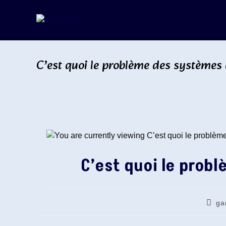
Skip
to
content
C’est quoi le problème des systèmes
C’est quoi le prob
Auteu
ga
de
la