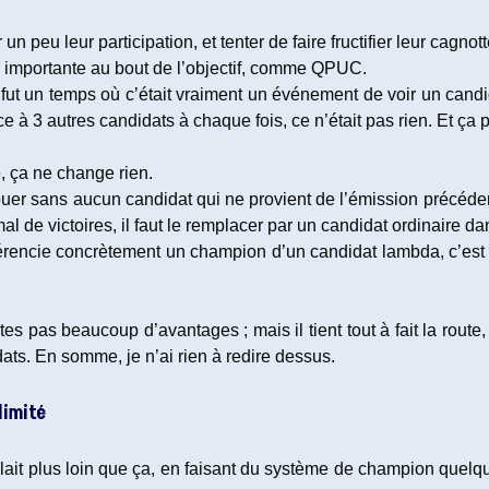
 un peu leur participation, et tenter de faire fructifier leur cag
lus importante au bout de l’objectif, comme QPUC.
, il fut un temps où c’était vraiment un événement de voir un can
ce à 3 autres candidats à chaque fois, ce n’était pas rien. Et ça p
 ça ne change rien.
ouer sans aucun candidat qui ne provient de l’émission précéden
de victoires, il faut le remplacer par un candidat ordinaire dan
ifférencie concrètement un champion d’un candidat lambda, c’est
s pas beaucoup d’avantages ; mais il tient tout à fait la route, 
ats. En somme, je n’ai rien à redire dessus.
limité
 allait plus loin que ça, en faisant du système de champion quelq