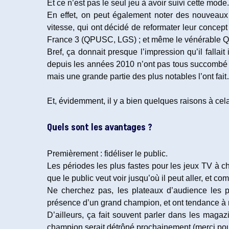
Et ce n’est pas le seul jeu à avoir suivi cette mode.
En effet, on peut également noter des nouveaux
vitesse, qui ont décidé de reformater leur conce
France 3 (QPUSC, LGS) ; et même le vénérable QPUC
Bref, ça donnait presque l’impression qu’il falla
depuis les années 2010 n’ont pas tous succombé à
mais une grande partie des plus notables l’ont fai
Et, évidemment, il y a bien quelques raisons à cel
Quels sont les avantages ?
Premièrement : fidéliser le public.
Les périodes les plus fastes pour les jeux TV à cha
que le public veut voir jusqu’où il peut aller, et co
Ne cherchez pas, les plateaux d’audience le
présence d’un grand champion, et ont tendance à r
D’ailleurs, ça fait souvent parler dans les maga
champion serait détrôné prochainement (merci pour 