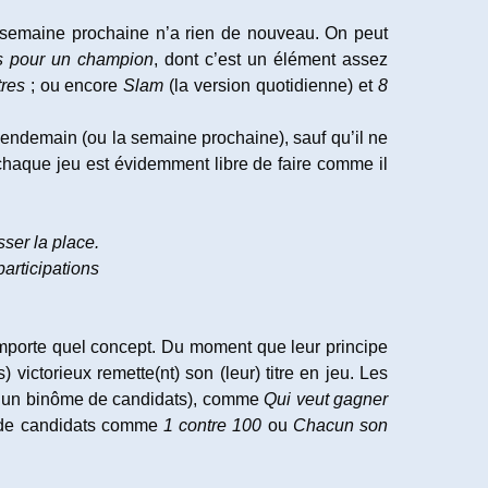
 semaine prochaine n’a rien de nouveau. On peut
s pour un champion
, dont c’est un élément assez
tres
; ou encore
Slam
(la version quotidienne) et
8
 lendemain (ou la semaine prochaine), sauf qu’il ne
 chaque jeu est évidemment libre de faire comme il
ser la place.
articipations
mporte quel concept. Du moment que leur principe
) victorieux remette(nt) son (leur) titre en jeu. Les
u d’un binôme de candidats), comme
Qui veut gagner
el de candidats comme
1 contre 100
ou
Chacun son