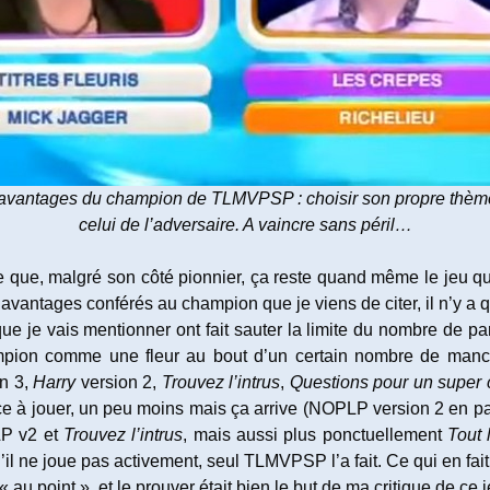
 avantages du champion de TLMVPSP : choisir son propre thèm
celui de l’adversaire. A vaincre sans péril…
e que, malgré son côté pionnier, ça reste quand même le jeu qui
avantages conférés au champion que je viens de citer, il n’y a q
que je vais mentionner ont fait sauter la limite du nombre de pa
hampion comme une fleur au bout d’un certain nombre de manche
n 3,
Harry
version 2,
Trouvez l’intrus
,
Questions pour un super
 jouer, un peu moins mais ça arrive (NOPLP version 2 en parti
LP v2 et
Trouvez l’intrus
, mais aussi plus ponctuellement
Tout 
l ne joue pas activement, seul TLMVPSP l’a fait. Ce qui en fait 
 au point », et le prouver était bien le but de ma critique de 