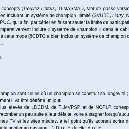
 concepts (
Trouvez l’intrus
, TLMASMAD,
Mot de passe
versio
pt en incluant un système de champion illimité (SVUBE,
Harry
, 
, qui a fini par céder en faisant sauter la limite de participa
it impérativement inclure « système de champion » dans le cahi
 cette mode (8CDTG a bien inclus un système de champion dans
t…
a.
mpion sont celles où un champion se construit sa longévité ; et p
mment il va être détrôné un jour.
s plus élevés de LDCDM, de TLMVPSP et de NOPLP correspo
etomber un peu suite à leur défaite, voire à stagner lorsqu’au
zines TV et les sites médias, à tel point qu’ils adorent écrir
le spoiler au passage…). Du clic, du clic, du clic.