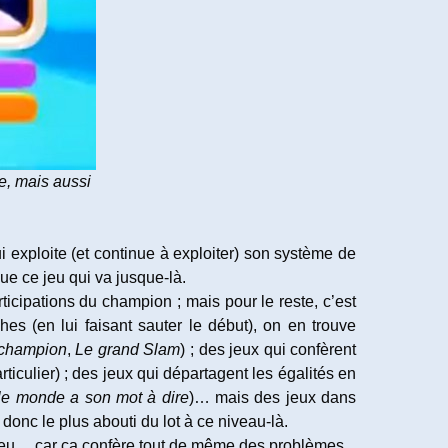
e, mais aussi
 exploite (et continue à exploiter) son système de
ue ce jeu qui va jusque-là.
rticipations du champion ; mais pour le reste, c’est
s (en lui faisant sauter le début), on en trouve
 champion
,
Le grand Slam
) ; des jeux qui confèrent
culier) ; des jeux qui départagent les égalités en
le monde a son mot à dire
)… mais des jeux dans
donc le plus abouti du lot à ce niveau-là.
ce jeu… car ça confère tout de même des problèmes.