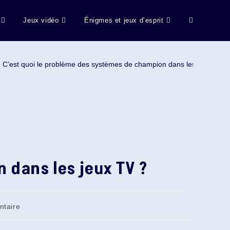
Jeux vidéo
Énigmes et jeux d’esprit
Toggle
website
C’est quoi le problème des systèmes de champion dans les jeux TV ?
search
 dans les jeux TV ?
es
taire