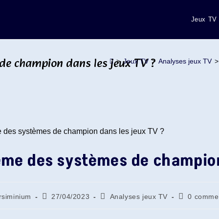
Jeux TV
 de champion dans les jeux TV ?
>
Jeux TV
>
Analyses jeux TV
>
lème des systèmes de champion
r/autrice
Publication
Post
Commentair
rsiminium
27/04/2023
Analyses jeux TV
0 commen
publiée :
category:
de
la