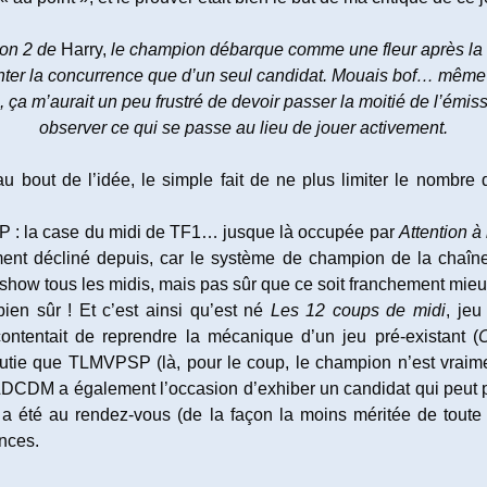
ion 2 de
Harry,
le champion débarque comme une fleur après la m
ronter la concurrence que d’un seul candidat. Mouais bof… même s
, ça m’aurait un peu frustré de devoir passer la moitié de l’émiss
observer ce qui se passe au lieu de jouer activement.
u bout de l’idée, le simple fait de ne plus limiter le nombre
P : la case du midi de TF1… jusque là occupée par
Attention à
ment décliné depuis, car le système de champion de la chaîne
show tous les midis, mais pas sûr que ce soit franchement mie
ien sûr ! Et c’est ainsi qu’est né
Les 12 coups de midi
, je
contentait de reprendre la mécanique d’un jeu pré-existant (
utie que TLMVPSP (là, pour le coup, le champion n’est vraime
DCDM a également l’occasion d’exhiber un candidat qui peut pot
s a été au rendez-vous (de la façon la moins méritée de tout
nces.