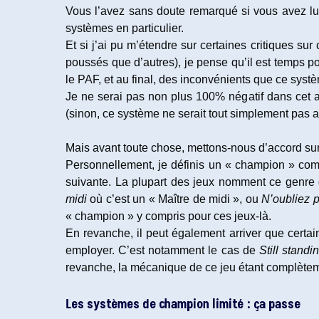
public
Vous l’avez sans doute remarqué si vous avez lu 
systèmes en particulier.
Et si j’ai pu m’étendre sur certaines critiques s
poussés que d’autres), je pense qu’il est temps p
le PAF, et au final, des inconvénients que ce systè
Je ne serai pas non plus 100% négatif dans cet a
(sinon, ce système ne serait tout simplement pas ap
Mais avant toute chose, mettons-nous d’accord sur
Personnellement, je définis un « champion » comm
suivante. La plupart des jeux nomment ce genre
midi
où c’est un « Maître de midi », ou
N’oubliez p
« champion » y compris pour ces jeux-là.
En revanche, il peut également arriver que certa
employer. C’est notamment le cas de
Still standi
revanche, la mécanique de ce jeu étant complèteme
Les systèmes de champion limité : ça passe