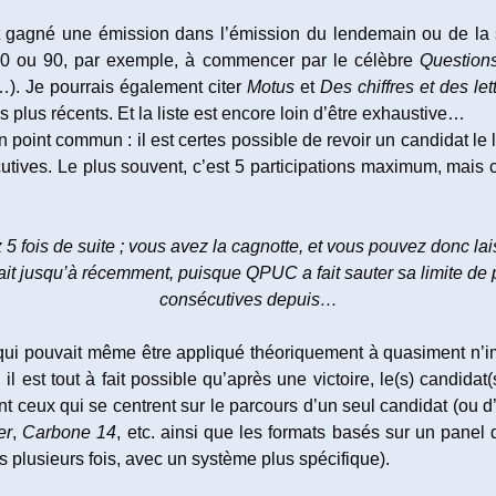
nt gagné une émission dans l’émission du lendemain ou de la
0 ou 90, par exemple, à commencer par le célèbre
Question
re…). Je pourrais également citer
Motus
et
Des chiffres et des let
plus récents. Et la liste est encore loin d’être exhaustive…
n point commun : il est certes possible de revoir un candidat le
cutives. Le plus souvent, c’est 5 participations maximum, mais
5 fois de suite ; vous avez la cagnotte, et vous pouvez donc lais
tait jusqu’à récemment, puisque QPUC a fait sauter sa limite de p
consécutives depuis…
 qui pouvait même être appliqué théoriquement à quasiment n’i
il est tout à fait possible qu’après une victoire, le(s) candidat(s
ant ceux qui se centrent sur le parcours d’un seul candidat (o
er
,
Carbone 14
, etc. ainsi que les formats basés sur un pan
s plusieurs fois, avec un système plus spécifique).