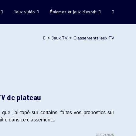
Jeux vidéo
Énigmes et jeux d’esprit
Toggle
website
>
Jeux TV
>
Classements jeux TV
search
TV de plateau
 que j'ai tapé sur certains, faites vos pronostics sur
aître dans ce classement...
31/12/2025