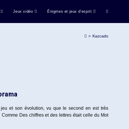
Jeux vidéo
Énigmes et jeux d’esprit
Toggle
website
>
Kazcado
search
morama
 jeu et son évolution, vu que le second en est très
 Comme Des chiffres et des lettres était celle du Mot