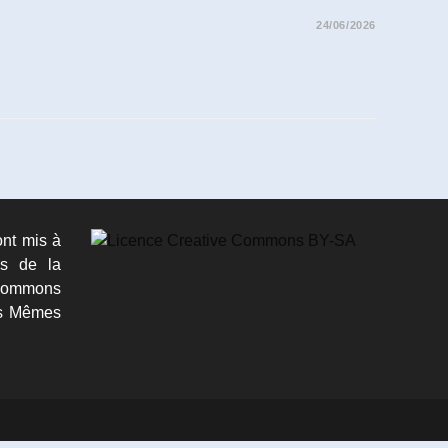
24/06/2026
ont mis à
es de la
ommons
les Mêmes