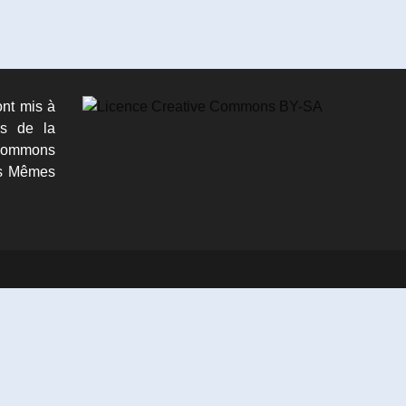
ont mis à
es de la
ommons
les Mêmes