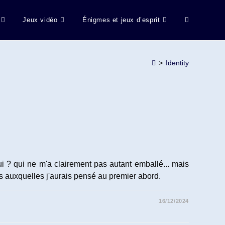
Jeux vidéo
Énigmes et jeux d’esprit
Toggle
website
>
Identity
search
qui ? qui ne m'a clairement pas autant emballé... mais
s auxquelles j'aurais pensé au premier abord.
16/12/2024