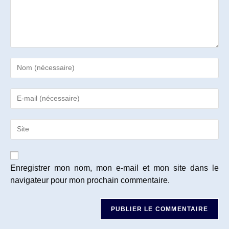
Enter
your
name
Enter
or
your
username
email
to
Saisir
address
comment
l’URL
to
de
comment
votre
site
Enregistrer mon nom, mon e-mail et mon site dans le
(facultatif)
navigateur pour mon prochain commentaire.