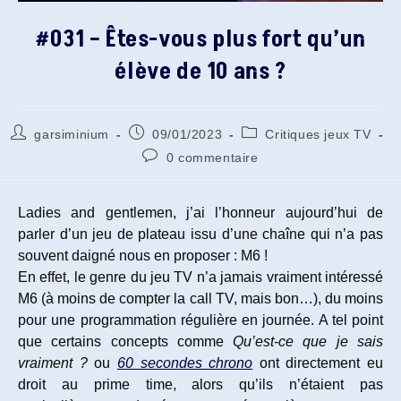
#031 – Êtes-vous plus fort qu’un
élève de 10 ans ?
Auteur/autrice
Publication
Post
garsiminium
09/01/2023
Critiques jeux TV
de
publiée :
category:
Commentaires
0 commentaire
la
de
publication :
la
publication :
Ladies and gentlemen, j’ai l’honneur aujourd’hui de
parler d’un jeu de plateau issu d’une chaîne qui n’a pas
souvent daigné nous en proposer : M6 !
En effet, le genre du jeu TV n’a jamais vraiment intéressé
M6 (à moins de compter la call TV, mais bon…), du moins
pour une programmation régulière en journée. A tel point
que certains concepts comme
Qu’est-ce que je sais
vraiment ?
ou
60 secondes chrono
ont directement eu
droit au prime time, alors qu’ils n’étaient pas