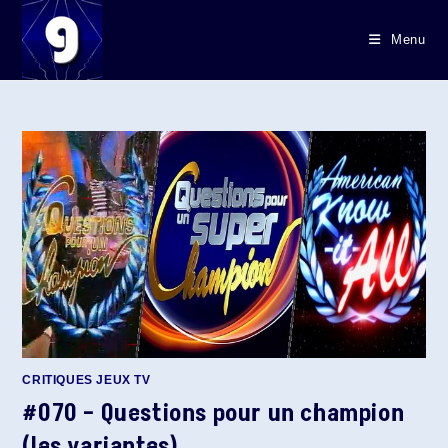
Skip
to
Menu
content
CRITIQUES JEUX TV
#070 – Questions pour un champion
(les variantes)