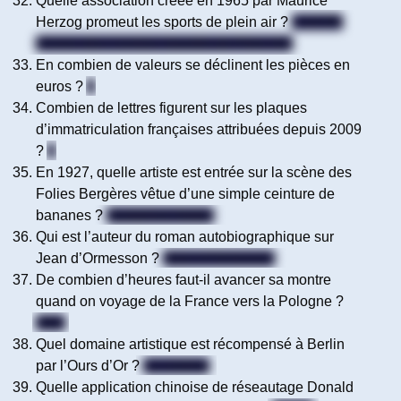
Quelle association créée en 1965 par Maurice
Herzog promeut les sports de plein air ?
L’UCPA
(Union des Centres Sportifs de Plein Air)
En combien de valeurs se déclinent les pièces en
euros ?
8
Combien de lettres figurent sur les plaques
d’immatriculation françaises attribuées depuis 2009
?
4
En 1927, quelle artiste est entrée sur la scène des
Folies Bergères vêtue d’une simple ceinture de
bananes ?
Joséphine Baker
Qui est l’auteur du roman autobiographique sur
Jean d’Ormesson ?
Jean d’Ormesson
De combien d’heures faut-il avancer sa montre
quand on voyage de la France vers la Pologne ?
Zéro
Quel domaine artistique est récompensé à Berlin
par l’Ours d’Or ?
Le cinéma
Quelle application chinoise de réseautage Donald