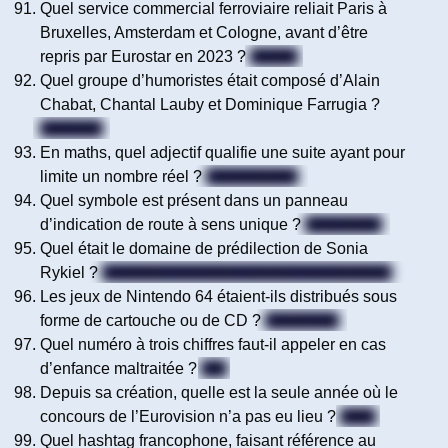
Quel service commercial ferroviaire reliait Paris à
Bruxelles, Amsterdam et Cologne, avant d’être
repris par Eurostar en 2023 ?
Thalys
Quel groupe d’humoristes était composé d’Alain
Chabat, Chantal Lauby et Dominique Farrugia ?
Les Nuls
En maths, quel adjectif qualifie une suite ayant pour
limite un nombre réel ?
Convergente
Quel symbole est présent dans un panneau
d’indication de route à sens unique ?
Une flèche
Quel était le domaine de prédilection de Sonia
Rykiel ?
La mode / La haute couture / Le stylisme)
Les jeux de Nintendo 64 étaient-ils distribués sous
forme de cartouche ou de CD ?
Cartouche
Quel numéro à trois chiffres faut-il appeler en cas
d’enfance maltraitée ?
119
Depuis sa création, quelle est la seule année où le
concours de l’Eurovision n’a pas eu lieu ?
2020
Quel hashtag francophone, faisant référence au