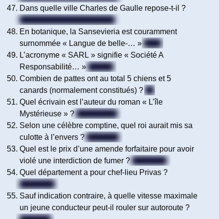
Dans quelle ville Charles de Gaulle repose-t-il ?
Colombey-les-deux-églises
En botanique, la Sansevieria est couramment
surnommée « Langue de belle-… »
Mère
L’acronyme « SARL » signifie « Société A
Responsabilité… »
Limitée
Combien de pattes ont au total 5 chiens et 5
canards (normalement constitués) ?
30
Quel écrivain est l’auteur du roman « L’île
Mystérieuse » ?
Jules Verne
Selon une célèbre comptine, quel roi aurait mis sa
culotte à l’envers ?
Dagobert
Quel est le prix d’une amende forfaitaire pour avoir
violé une interdiction de fumer ?
135 euros
Quel département a pour chef-lieu Privas ?
L’Ardèche
Sauf indication contraire, à quelle vitesse maximale
un jeune conducteur peut-il rouler sur autoroute ?