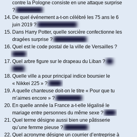
contre la Pologne consiste en une attaque surprise
?
La blitzkrieg
De quel événement a-t-on célébré les 75 ans le 6
juin 2019 ?
Le Débarquement
Dans Harry Potter, quelle sorcière confectionne les
dragées surprise ?
Bertie Crochue
Quel est le code postal de la ville de Versailles ?
78000
Quel arbre figure sur le drapeau du Liban ?
Un
cèdre
Quelle ville a pour principal indice boursier le
« Nikkei 225 » ?
Tokyo
A quelle chanteuse doit-on le titre « Pour que tu
m’aimes encore » ?
Céline Dion
En quelle année la France a-t-elle légalisé le
mariage entre personnes du même sexe ?
2013
Quel terme désigne aussi bien une pâtisserie
qu’une femme pieuse ?
Religieuse
Quel acronyme désigne un courrier d’entreprise à