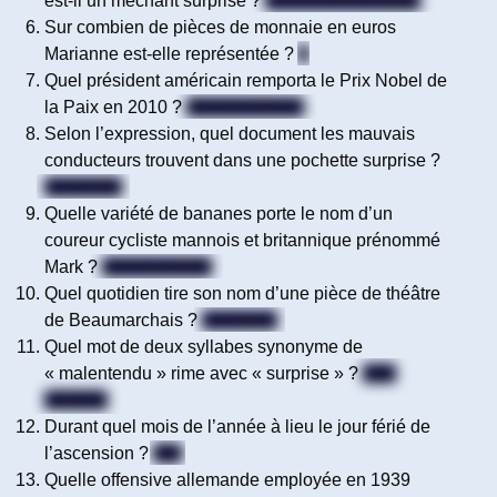
est-il un méchant surprise ?
La reine des neiges
Sur combien de pièces de monnaie en euros
Marianne est-elle représentée ?
3
Quel président américain remporta le Prix Nobel de
la Paix en 2010 ?
Barack Obama
Selon l’expression, quel document les mauvais
conducteurs trouvent dans une pochette surprise ?
Le permis
Quelle variété de bananes porte le nom d’un
coureur cycliste mannois et britannique prénommé
Mark ?
La Cavendish
Quel quotidien tire son nom d’une pièce de théâtre
de Beaumarchais ?
Le Figaro
Quel mot de deux syllabes synonyme de
« malentendu » rime avec « surprise » ?
Une
méprise
Durant quel mois de l’année à lieu le jour férié de
l’ascension ?
Mai
Quelle offensive allemande employée en 1939