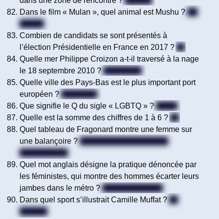
dans une zone de rencontre ?
20 km/h
Dans le film « Mulan », quel animal est Mushu ?
Un
dragon
Combien de candidats se sont présentés à
l’élection Présidentielle en France en 2017 ?
11
Quelle mer Philippe Croizon a-t-il traversé à la nage
le 18 septembre 2010 ?
La Manche
Quelle ville des Pays-Bas est le plus important port
européen ?
Rotterdam
Que signifie le Q du sigle « LGBTQ » ?
Queer
Quelle est la somme des chiffres de 1 à 6 ?
21
Quel tableau de Fragonard montre une femme sur
une balançoire ?
(Les hasards heureux de)
L’escarpolette
Quel mot anglais désigne la pratique dénoncée par
les féministes, qui montre des hommes écarter leurs
jambes dans le métro ?
Le manspreading
Dans quel sport s’illustrait Camille Muffat ?
La
natation