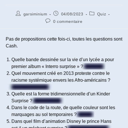
Auteur/autrice
Publication
Post
garsiminium
04/08/2023
Quiz
de
publiée :
category:
Commentaires
0 commentaire
la
de
publication :
la
publication :
Pas de propositions cette fois-ci, toutes les questions sont
Cash.
Quelle bande dessinée sur la vie d’un lycée a pour
premier album « Interro surprise » ?
Les Profs
Quel mouvement créé en 2013 proteste contre le
racisme systémique envers les Afro-américains ?
Black Lives Matter
Quelle est la forme tridimensionnelle d’un Kinder
Surprise ?
Ovoïde / Oeuf
Dans le code de la route, de quelle couleur sont les
marquages au sol temporaires ?
Jaunes
Dans quel film d’animation Disney le prince Hans