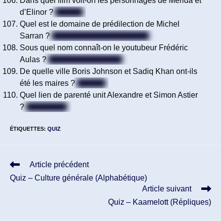
Dans quel film voit-on les personnages de Mérida et
d’Elinor ?
Rebelle
Quel est le domaine de prédilection de Michel
Sarran ?
La cuisine (La gastronomie)
Sous quel nom connaît-on le youtubeur Frédéric
Aulas ?
Le Joueur du Grenier
De quelle ville Boris Johnson et Sadiq Khan ont-ils
été les maires ?
Londres
Quel lien de parenté unit Alexandre et Simon Astier
?
Demi-frères
ÉTIQUETTES
:
QUIZ
Read
Article précédent
more
Quiz – Culture générale (Alphabétique)
articles
Article suivant
Quiz – Kaamelott (Répliques)