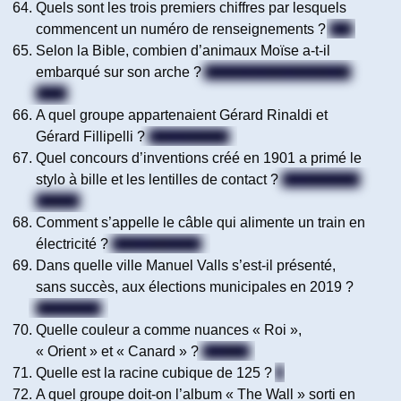
Quels sont les trois premiers chiffres par lesquels
commencent un numéro de renseignements ?
118
Selon la Bible, combien d’animaux Moïse a-t-il
embarqué sur son arche ?
Aucun (c’est l’Arche de
Noé)
A quel groupe appartenaient Gérard Rinaldi et
Gérard Fillipelli ?
Les Charlots
Quel concours d’inventions créé en 1901 a primé le
stylo à bille et les lentilles de contact ?
Le concours
Lépine
Comment s’appelle le câble qui alimente un train en
électricité ?
Une caténaire
Dans quelle ville Manuel Valls s’est-il présenté,
sans succès, aux élections municipales en 2019 ?
Barcelone
Quelle couleur a comme nuances « Roi »,
« Orient » et « Canard » ?
Le bleu
Quelle est la racine cubique de 125 ?
5
A quel groupe doit-on l’album « The Wall » sorti en