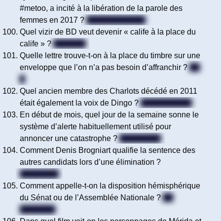
#metoo, a incité à la libération de la parole des
femmes en 2017 ?
Balance ton porc
Quel vizir de BD veut devenir « calife à la place du
calife » ?
Iznogoud
Quelle lettre trouve-t-on à la place du timbre sur une
enveloppe que l’on n’a pas besoin d’affranchir ?
Un
T
Quel ancien membre des Charlots décédé en 2011
était également la voix de Dingo ?
Gérard Rinaldi
En début de mois, quel jour de la semaine sonne le
système d’alerte habituellement utilisé pour
annoncer une catastrophe ?
Le mercredi
Comment Denis Brogniart qualifie la sentence des
autres candidats lors d’une élimination ?
Irrévocable
Comment appelle-t-on la disposition hémisphérique
du Sénat ou de l’Assemblée Nationale ?
Un
hémicycle