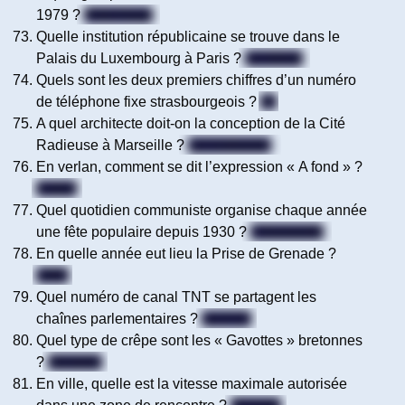
1979 ?
Pink Floyd
Quelle institution républicaine se trouve dans le
Palais du Luxembourg à Paris ?
Le Sénat
Quels sont les deux premiers chiffres d’un numéro
de téléphone fixe strasbourgeois ?
03
A quel architecte doit-on la conception de la Cité
Radieuse à Marseille ?
Le Corbusier
En verlan, comment se dit l’expression « A fond » ?
A donf
Quel quotidien communiste organise chaque année
une fête populaire depuis 1930 ?
L’Humanité
En quelle année eut lieu la Prise de Grenade ?
1492
Quel numéro de canal TNT se partagent les
chaînes parlementaires ?
Le n°13
Quel type de crêpe sont les « Gavottes » bretonnes
?
Dentelle
En ville, quelle est la vitesse maximale autorisée