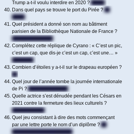
Trump a-t-il voulu interdire en 2020 ?
TikTok
Dans quel pays se trouve le port du Pirée ?
La
Grèce
Quel président a donné son nom au bâtiment
parisien de la Bibliothèque Nationale de France ?
François Mitterrand
Complétez cette réplique de Cyrano : « C’est un pic,
c’est un cap, que dis-je c’est un cap, c’est une… »
Péninsule
Combien d’étoiles y a-t-il sur le drapeau européen ?
12
Quel jour de l’année tombe la journée internationale
de Pi ?
Le 14 mars (14/03)
Quelle actrice s’est dénudée pendant les Césars en
2021 contre la fermeture des lieux culturels ?
Corine Masiero
Quel jeu consistant à dire des mots commençant
par une lettre porte le nom d’un diplôme ?
Le
baccalauréat / bac / petit bac