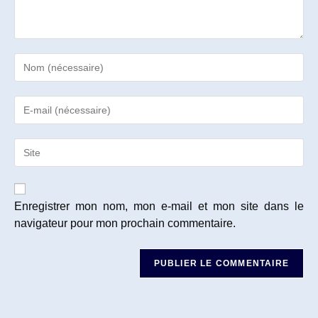
Enter
your
name
Enter
or
your
username
email
to
Saisir
address
comment
l’URL
to
de
comment
votre
site
Enregistrer mon nom, mon e-mail et mon site dans le
(facultatif)
navigateur pour mon prochain commentaire.