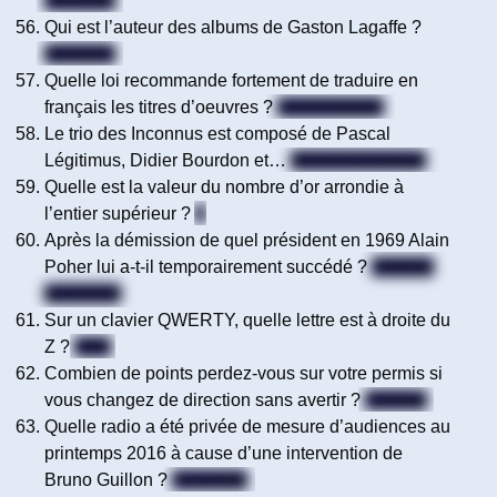
110 km/h
Qui est l’auteur des albums de Gaston Lagaffe ?
Franquin
Quelle loi recommande fortement de traduire en
français les titres d’oeuvres ?
La loi Toubon
Le trio des Inconnus est composé de Pascal
Légitimus, Didier Bourdon et…
Bernard Campan
Quelle est la valeur du nombre d’or arrondie à
l’entier supérieur ?
2
Après la démission de quel président en 1969 Alain
Poher lui a-t-il temporairement succédé ?
Charles
de Gaulle
Sur un clavier QWERTY, quelle lettre est à droite du
Z ?
Le X
Combien de points perdez-vous sur votre permis si
vous changez de direction sans avertir ?
3 points
Quelle radio a été privée de mesure d’audiences au
printemps 2016 à cause d’une intervention de
Bruno Guillon ?
Fun radio