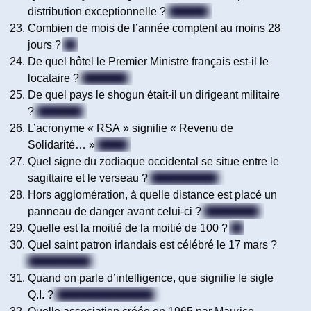
distribution exceptionnelle ?
CEDEX
Combien de mois de l’année comptent au moins 28
jours ?
12
De quel hôtel le Premier Ministre français est-il le
locataire ?
Matignon
De quel pays le shogun était-il un dirigeant militaire
?
Le Japon
L’acronyme « RSA » signifie « Revenu de
Solidarité… »
Active
Quel signe du zodiaque occidental se situe entre le
sagittaire et le verseau ?
Le capricorne
Hors agglomération, à quelle distance est placé un
panneau de danger avant celui-ci ?
150 mètres
Quelle est la moitié de la moitié de 100 ?
25
Quel saint patron irlandais est célébré le 17 mars ?
Saint-Patrick
Quand on parle d’intelligence, que signifie le sigle
Q.I. ?
Quotient intellectuel