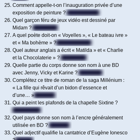
Comment appelle-t-on l’inauguration privée d’une
exposition de peinture ?
Un vernissage
Quel garçon féru de jeux vidéo est dessiné par
Midam ?
Kid Paddle
A quel poète doit-on « Voyelles », « Le bateau ivre »
et « Ma bohème » ?
Arthur Rimbaud
Quel auteur anglais a écrit « Matilda » et « Charlie
et la Chocolaterie » ?
Roald Dahl
Quelle partie du corps donne son nom à une BD
avec Jenny, Vicky et Karine ?
Le nombril
Complétez ce titre de roman de la saga Millénium :
« La fille qui rêvait d’un bidon d’essence et
d’une… »
Allumette
Qui a peint les plafonds de la chapelle Sixtine ?
Michel-Ange
Quel pays donne son nom à l’encre généralement
utilisée en BD ?
La Chine
Quel adjectif qualifie la cantatrice d’Eugène Ionesco