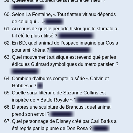
Quelle est la couleur de la mèche de Titeuf ?
Blonde / Jaune
Selon La Fontaine, « Tout flatteur vit aux dépends
de celui qui… »
L’écoute
Au cours de quelle période historique le sfumato a-
t-il été le plus utilisé ?
La Renaissance
En BD, quel animal de l’espace imaginé par Gos a
pour ami Khéna ?
Le Scrameustache
Quel mouvement artistique est revendiqué par les
édicules Guimard symboliques du métro parisien ?
Art Nouveau
Combien d’albums compte la série « Calvin et
Hobbes » ?
24
Quelle saga littéraire de Suzanne Collins est
inspirée de « Battle Royale » ?
Hunger Games
D’après une sculpture de Brancusi, quel animal
prend son envol ?
Un oiseau
Quel personnage de Disney créé par Carl Barks a
été repris par la plume de Don Rosa ?
Donald