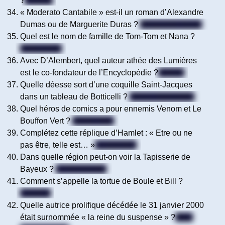
?
Chauve
« Moderato Cantabile » est-il un roman d’Alexandre
Dumas ou de Marguerite Duras ?
Marguerite Duras
Quel est le nom de famille de Tom-Tom et Nana ?
Dubouchon
Avec D’Alembert, quel auteur athée des Lumières
est le co-fondateur de l’Encyclopédie ?
Diderot
Quelle déesse sort d’une coquille Saint-Jacques
dans un tableau de Botticelli ?
Vénus (Aphrodite)
Quel héros de comics a pour ennemis Venom et Le
Bouffon Vert ?
Spider-Man
Complétez cette réplique d’Hamlet : « Etre ou ne
pas être, telle est… »
La question
Dans quelle région peut-on voir la Tapisserie de
Bayeux ?
La Normandie
Comment s’appelle la tortue de Boule et Bill ?
Caroline
Quelle autrice prolifique décédée le 31 janvier 2000
était surnommée « la reine du suspense » ?
Mary