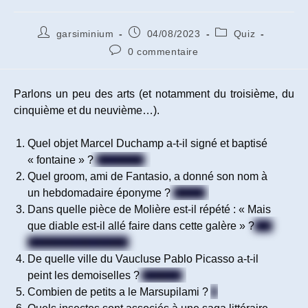
Auteur/autrice
Publication
Post
garsiminium
04/08/2023
Quiz
de
publiée :
category:
Commentaires
0 commentaire
la
de
publication :
la
publication :
Parlons un peu des arts (et notamment du troisième, du
cinquième et du neuvième…).
Quel objet Marcel Duchamp a-t-il signé et baptisé
« fontaine » ?
Un urinoir
Quel groom, ami de Fantasio, a donné son nom à
un hebdomadaire éponyme ?
Spirou
Dans quelle pièce de Molière est-il répété : « Mais
que diable est-il allé faire dans cette galère » ?
Les
fourberies de Scapin
De quelle ville du Vaucluse Pablo Picasso a-t-il
peint les demoiselles ?
Avignon
Combien de petits a le Marsupilami ?
3