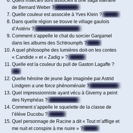
Quels insectes sont associés à une saga littéraire
de Bernard Weber ?
Les fourmis
Quelle couleur est associée à Yves Klein ?
Le bleu
Dans quelle région se trouve le village gaulois
d’Astérix ?
Armorique / Bretagne
Comment s’appelle le chat du sorcier Gargamel
dans les albums des Schtroumpfs ?
Azraël
A quel philosophe des lumières doit-on les contes
« Candide » et « Zadig » ?
Voltaire
Quelle est la couleur du pull de Gaston Lagaffe ?
Vert
Quelle héroïne de jeune âge imaginée par Astrid
Lindgren a une force phénoménale ?
Fifi Brindacier
Quel impressionniste ayant vécu à Giverny a peint
des Nymphéas ?
Claude Monet
Comment s’appelle le squelette de la classe de
l’élève Ducobu ?
Néness
Quel personnage de Racine a dit « Tout m’afflige et
me nuit et conspire à me nuire » ?
Phèdre