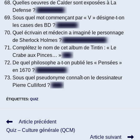
Quelles oeuvres de Calder sont exposées à La
Defense ?
Des mobiles
Sous quel mot commençant par « V » désigne-t-on
les cases des BD ?
Vignettes
Quel écrivain et médecin a imaginé le personnage
de Sherlock Holmes ?
Arthur Conan Doyle
Complétez le nom de cet album de Tintin : « Le
Crabe aux Pinces… »
D’or
De quel philosophe a-t-on publié les « Pensées »
en 1670 ?
Blaise Pascal
Sous quel pseudonyme connaît-on le dessinateur
Pierre Culliford ?
Peyo
ÉTIQUETTES
:
QUIZ
Read
Article précédent
more
Quiz – Culture générale (QCM)
articles
Article suivant