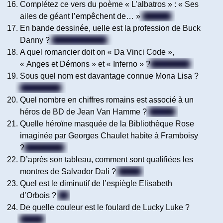
Complétez ce vers du poème « L’albatros » : « Ses
ailes de géant l’empêchent de… »
Marcher
En bande dessinée, uelle est la profession de Buck
Danny ?
Pilote / Aviateur
A quel romancier doit on « Da Vinci Code »,
« Anges et Démons » et « Inferno » ?
Dan Brown
Sous quel nom est davantage connue Mona Lisa ?
La Joconde
Quel nombre en chiffres romains est associé à un
héros de BD de Jean Van Hamme ?
13 / XIII
Quelle héroïne masquée de la Bibliothèque Rose
imaginée par Georges Chaulet habite à Framboisy
?
Fantômette
D’après son tableau, comment sont qualifiées les
montres de Salvador Dali ?
Molles
Quel est le diminutif de l’espiègle Elisabeth
d’Orbois ?
Lili
De quelle couleur est le foulard de Lucky Luke ?
Rouge