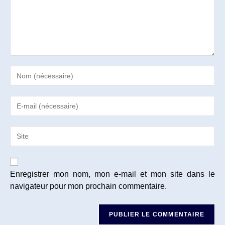
Enter
your
name
Enter
or
your
username
email
to
Saisir
address
comment
l’URL
to
de
comment
votre
site
Enregistrer mon nom, mon e-mail et mon site dans le
(facultatif)
navigateur pour mon prochain commentaire.