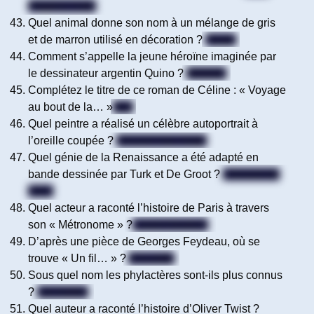
Higgins Clark
Quel animal donne son nom à un mélange de gris
et de marron utilisé en décoration ?
Taupe
Comment s’appelle la jeune héroïne imaginée par
le dessinateur argentin Quino ?
Mafalda
Complétez le titre de ce roman de Céline : « Voyage
au bout de la… »
Nuit
Quel peintre a réalisé un célèbre autoportrait à
l’oreille coupée ?
Vincent Van Gogh
Quel génie de la Renaissance a été adapté en
bande dessinée par Turk et De Groot ?
Léonard de
Vinci
Quel acteur a raconté l’histoire de Paris à travers
son « Métronome » ?
Lorant Deutsch
D’après une pièce de Georges Feydeau, où se
trouve « Un fil… » ?
A la patte
Sous quel nom les phylactères sont-ils plus connus
?
Les bulles
Quel auteur a raconté l’histoire d’Oliver Twist ?