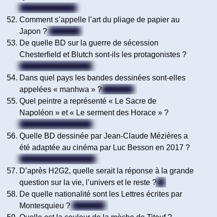
Charles Dickens
Comment s’appelle l’art du pliage de papier au
Japon ?
L’origami
De quelle BD sur la guerre de sécession
Chesterfield et Blutch sont-ils les protagonistes ?
Les Tuniques Bleues
Dans quel pays les bandes dessinées sont-elles
appelées « manhwa » ?
La Corée
Quel peintre a représenté « Le Sacre de
Napoléon » et « Le serment des Horace » ?
Jacques-Louis David
Quelle BD dessinée par Jean-Claude Mézières a
été adaptée au cinéma par Luc Besson en 2017 ?
Valérian (et Laureline)
D’après H2G2, quelle serait la réponse à la grande
question sur la vie, l’univers et le reste ?
42
De quelle nationalité sont les Lettres écrites par
Montesquieu ?
Persanes