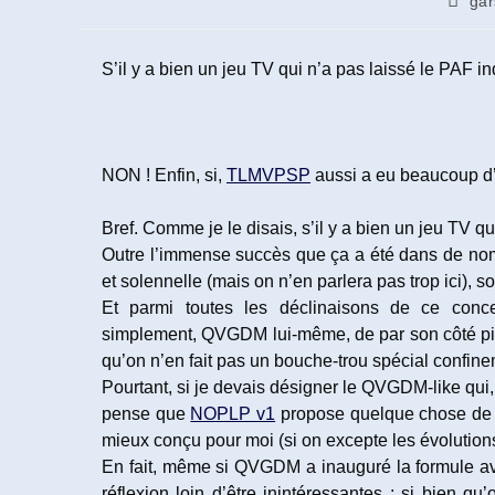
gar
de
la
public
S’il y a bien un jeu TV qui n’a pas laissé le PAF i
NON ! Enfin, si,
TLMVPSP
aussi a eu beaucoup d’i
Bref. Comme je le disais, s’il y a bien un jeu TV qui
Outre l’immense succès que ça a été dans de nom
et solennelle (mais on n’en parlera pas trop ici), 
Et parmi toutes les déclinaisons de ce conce
simplement, QVGDM lui-même, de par son côté pio
qu’on n’en fait pas un bouche-trou spécial confine
Pourtant, si je devais désigner le QVGDM-like qui, 
pense que
NOPLP v1
propose quelque chose de pl
mieux conçu pour moi (si on excepte les évolutio
En fait, même si QVGDM a inauguré la formule avec
réflexion loin d’être inintéressantes ; si bien 