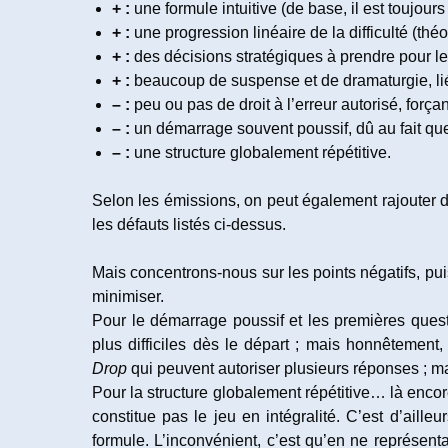
+ :
une formule intuitive (de base, il est toujours
+ :
une progression linéaire de la difficulté (thé
+ :
des décisions stratégiques à prendre pour le
+ :
beaucoup de suspense et de dramaturgie, lié à
– :
peu ou pas de droit à l’erreur autorisé, for
– :
un démarrage souvent poussif, dû au fait que 
– :
une structure globalement répétitive.
Selon les émissions, on peut également rajouter des
les défauts listés ci-dessus.
Mais concentrons-nous sur les points négatifs, pui
minimiser.
Pour le démarrage poussif et les premières ques
plus difficiles dès le départ ; mais honnêtement
Drop
qui peuvent autoriser plusieurs réponses ; m
Pour la structure globalement répétitive… là encor
constitue pas le jeu en intégralité. C’est d’aille
formule. L’inconvénient, c’est qu’en ne représent