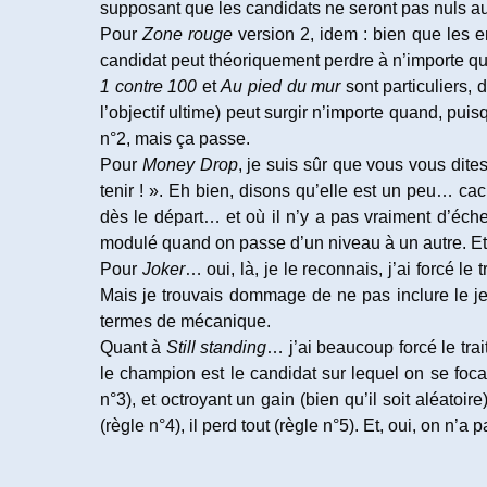
supposant que les candidats ne seront pas nuls au 
Pour
Zone rouge
version 2, idem : bien que les e
candidat peut théoriquement perdre à n’importe q
1 contre 100
et
Au pied du mur
sont particuliers, 
l’objectif ultime) peut surgir n’importe quand, pu
n°2, mais ça passe.
Pour
Money Drop
, je suis sûr que vous vous dite
tenir ! ». Eh bien, disons qu’elle est un peu… c
dès le départ… et où il n’y a pas vraiment d’éche
modulé quand on passe d’un niveau à un autre. Et,
Pour
Joker
… oui, là, je le reconnais, j’ai forcé le
Mais je trouvais dommage de ne pas inclure le jeu 
termes de mécanique.
Quant à
Still standing
… j’ai beaucoup forcé le trai
le champion est le candidat sur lequel on se foca
n°3), et octroyant un gain (bien qu’il soit aléatoi
(règle n°4), il perd tout (règle n°5). Et, oui, on n’