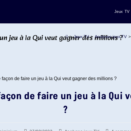
Jeux TV
 un jeu à la Qui veut gagner des millions ?
>
Jeux TV
>
Analyses jeux TV
>
façon de faire un jeu à la Qui
?
/autrice
Publication
Post
Commentair