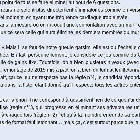
point de tous se faire éliminer au bout de 6 questions.
rreurs ne soient plus directement éliminatoires comme en versio
uel moment, en ayant une fréquence cardiaque trop élevée.
dans la mesure où on introduit une confrontation avec un mur ; 
isque ce sera celle qui aura éliminé les derniers membres du mu
s « Mais il se fout de notre gueule garsim, elle est où l’échelle
achée. En fait, personnellement, je considère ce jeu comme d
lle de gains fixe. Toutefois, on a bien plusieurs niveaux (avec
 remontage de 2015 mis à part, on a bien un format feuilletonna
 trait, car ce jeu ne respecte pas la règle n°4, le candidat répon
dans la liste, étant donné qu’il respecte tous les autres crit
t, car a priori il ne correspond à quasiment rien de ce que j’ai 
lise (règle n°1), qui progresse en éliminant ses adversaires 
re) à chaque fois (règle n°2) ; et qu’à la moindre erreur de sa p
a pas de format feuilletonnant… mais ça, c’est surtout parce que la