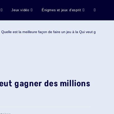
Jeux vidéo
Énigmes et jeux d’esprit
Toggle
website
Quelle est la meilleure façon de faire un jeu à la Qui veut gagner des m
search
 veut gagner des millions
es