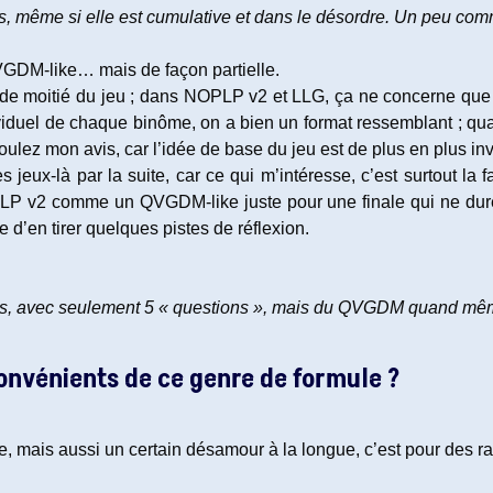
ns, même si elle est cumulative et dans le désordre. Un peu c
 QVGDM-like… mais de façon partielle.
de moitié du jeu ; dans NOPLP v2 et LLG, ça ne concerne que la
ividuel de chaque binôme, on a bien un format ressemblant ; qu
ulez mon avis, car l’idée de base du jeu est de plus en plus inv
jeux-là par la suite, car ce qui m’intéresse, c’est surtout la 
LP v2 comme un QVGDM-like juste pour une finale qui ne du
 d’en tirer quelques pistes de réflexion.
, avec seulement 5 « questions », mais du QVGDM quand mêm
convénients de ce genre de formule ?
re, mais aussi un certain désamour à la longue, c’est pour des r