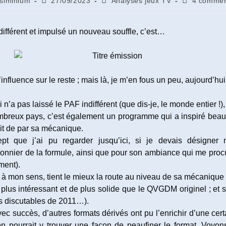
siminium
27/09/2023
Analyses jeux TV
4 commen
publiée :
category:
de
la
ation :
publication :
ndifférent et impulsé un nouveau souffle, c’est…
nfluence sur le reste ; mais là, je m’en fous un peu, aujourd’h
 n’a pas laissé le PAF indifférent (que dis-je, le monde entier !)
breux pays, c’est également un programme qui a inspiré beauco
soit de par sa mécanique.
pt que j’ai pu regarder jusqu’ici, si je devais désigner 
nnier de la formule, ainsi que pour son ambiance qui me proc
ment).
à mon sens, tient le mieux la route au niveau de sa mécanique gl
us intéressant et de plus solide que le QVGDM originel ; et se
ns discutables de 2011…).
 succès, d’autres formats dérivés ont pu l’enrichir d’une cer
qu’on pourrait y trouver une façon de peaufiner le format. Voy