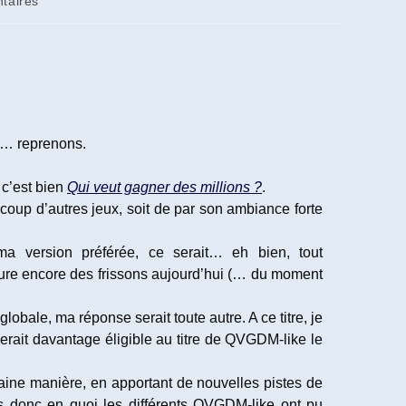
taires
ui… reprenons.
, c’est bien
Qui veut gagner des millions ?
.
up d’autres jeux, soit de par son ambiance forte
ma version préférée, ce serait… eh bien, tout
ure encore des frissons aujourd’hui (… du moment
obale, ma réponse serait toute autre. A ce titre, je
rait davantage éligible au titre de QVGDM-like le
taine manière, en apportant de nouvelles pistes de
ons donc en quoi les différents QVGDM-like ont pu