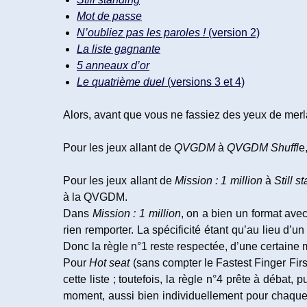
Mot de passe
N’oubliez pas les paroles !
(version 2)
La liste gagnante
5 anneaux d’or
Le quatrième duel
(versions 3 et 4)
Alors, avant que vous ne fassiez des yeux de merla
Pour les jeux allant de
QVGDM
à
QVGDM Shuffl
e
Pour les jeux allant de
Mission : 1 million
à
Still s
à la QVGDM.
Dans
Mission : 1 million
, on a bien un format ave
rien remporter. La spécificité étant qu’au lieu d’
Donc la règle n°1 reste respectée, d’une certaine 
Pour
Hot seat
(sans compter le Fastest Finger Fir
cette liste ; toutefois, la règle n°4 prête à débat
moment, aussi bien individuellement pour chaque 