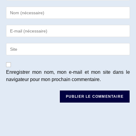
Enter
your
name
Enter
or
your
username
email
to
Saisir
address
comment
l’URL
to
de
comment
votre
site
Enregistrer mon nom, mon e-mail et mon site dans le
(facultatif)
navigateur pour mon prochain commentaire.