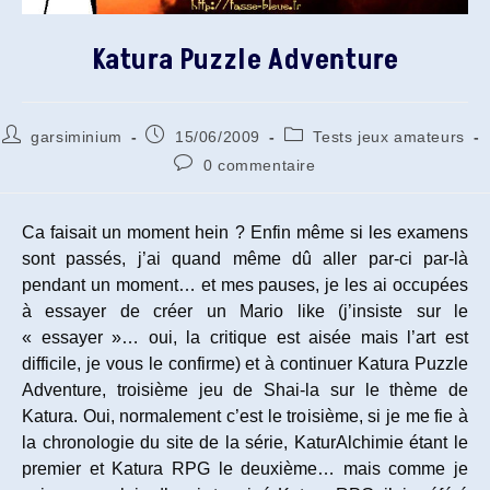
Katura Puzzle Adventure
Auteur/autrice
Publication
Post
garsiminium
15/06/2009
Tests jeux amateurs
de
publiée :
category:
Commentaires
0 commentaire
la
de
publication :
la
publication :
Ca faisait un moment hein ? Enfin même si les examens
sont passés, j’ai quand même dû aller par-ci par-là
pendant un moment… et mes pauses, je les ai occupées
à essayer de créer un Mario like (j’insiste sur le
« essayer »… oui, la critique est aisée mais l’art est
difficile, je vous le confirme) et à continuer Katura Puzzle
Adventure, troisième jeu de Shai-la sur le thème de
Katura. Oui, normalement c’est le troisième, si je me fie à
la chronologie du site de la série, KaturAlchimie étant le
premier et Katura RPG le deuxième… mais comme je