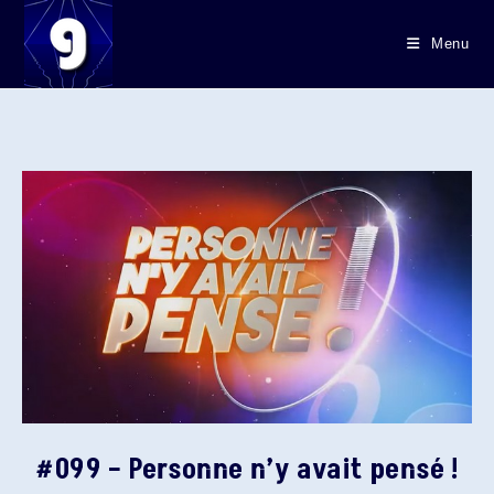
Skip
to
Menu
content
#099 – Personne n’y avait pensé !