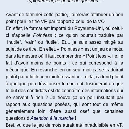
Typiquement, ce genre de question…
Avant de terminer cette partie, j’aimerais attribuer un bon
point pour le titre VF, par rapport à celui de la VO.
En effet, le format est importé du Royaume-Uni, où celui-
ci s’appelle
Pointless
; ce qu’on pourrait traduire par
“inutile”, “vain” ou “futile”. Et… je suis assez mitigé au
sujet de ce titre. En effet, « Pointless » est un jeu de mots,
dans la mesure où il faut comprendre « Point less », i.e. le
fait d’avoir moins de points ; ce qui correspond à la
mécanique. En revanche, en un seul mot, ça se traduirait
plutôt par « futile », « inintéressant »… et là, ça tend plutôt
à quelque peu dévaloriser le concept. Insinuerait-on que
le but des candidats est de connaître des informations qui
ne servent à rien ? Je trouve ça un poil insultant par
rapport aux questions posées, qui sont tout de même
généralement loin d’être aussi osef que certaines
questions d’
Attention à la marche
!
Bref, vu que le jeu de mots aurait été intraduisible en VF,