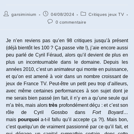
Auteur/autrice
Publication
Post
garsiminium
04/08/2024
Critiques jeux TV
de
publiée :
category:
Commentaires
0 commentaire
la
de
publication :
la
publication :
Je n’en reviens pas qu’en 98 critiques jusqu’à présent
(déjà bientôt les 100 ? Ça passe vite !), j’aie encore aussi
peu parlé de Cyril Féraud, alors qu’il devient de plus en
plus un incontournable dans le domaine. Depuis les
années 2010, c’est un animateur qui monte en puissance,
et qu’on est amené à voir dans un nombre croissant de
jeux de France TV. Peut-être un petit peu trop d’ailleurs,
avec même certaines performances à son sujet dont je
me serais bien passé (en fait, il n’y en a qu’une seule qui
m’a très, mais alors
très
profondément déçu : et c’est son
rôle de Cyril Gossbo dans
Fort Boyard
…
mais
pourquoi
a-t-il fallu qu’il accepte ça ?!). Mais bon,
c’est quelqu’un de vraiment passionné par ce qu’il fait, et
qui dégage un capital sympathie certain, donc cette